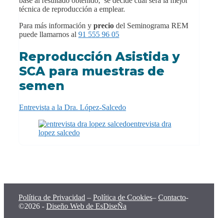
base al resultado obtenido, se decide cual será la mejor
técnica de reproducción a emplear.
Para más información y
precio
del Seminograma REM
puede llamarnos al
91 555 96 05
Reproducción Asistida y
SCA para muestras de
semen
Entrevista a la Dra. López-Salcedo
Política de Privacidad
–
Política de Cookies
–
Contacto
-
©2026 -
Diseño Web de EsDiseÑa