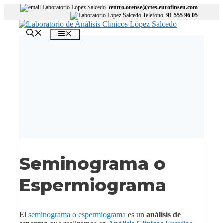
Saltar
centro.orense@ctes.eurofinseu.com
91 555 96 05
al
contenido
Menú
Seminograma o
Espermiograma
El
seminograma o espermiograma
es un
análisis de